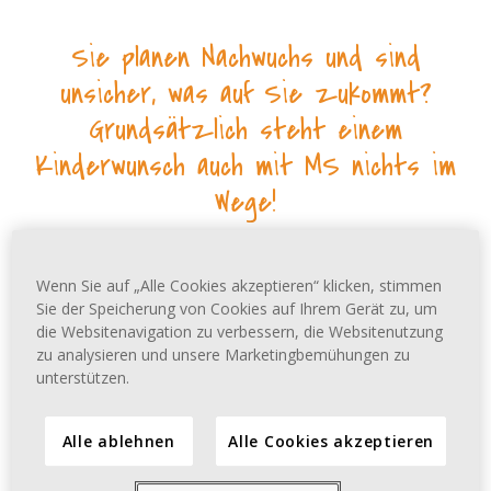
Sie planen Nachwuchs und sind
unsicher, was auf Sie zukommt?
Grundsätzlich steht einem
Kinderwunsch auch mit MS nichts im
Wege!
MS ist keine klassische
Erbkrankheit
Wenn Sie auf „Alle Cookies akzeptieren“ klicken, stimmen
Sie der Speicherung von Cookies auf Ihrem Gerät zu, um
Heutzutage kann man bei vielen Krankheiten
die Websitenavigation zu verbessern, die Websitenutzung
die Wahrscheinlichkeit der Vererbung
zu analysieren und unsere Marketingbemühungen zu
vorhersagen. Das gilt nicht für MS, denn ein
unterstützen.
spezielles „MS-Gen“, mit dem die Krankheit
übertragen wird, gibt es nicht. Bei MS handelt
Alle ablehnen
Alle Cookies akzeptieren
es sich um eine multifaktorielle Erkrankung
mit genetischer Komponente. Demzufolge