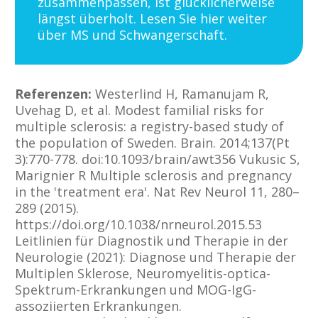
zusammenpassen, ist glücklicherweise
längst überholt. Lesen Sie hier weiter
über MS und Schwangerschaft.
Referenzen:
Westerlind H, Ramanujam R,
Uvehag D, et al. Modest familial risks for
multiple sclerosis: a registry-based study of
the population of Sweden. Brain. 2014;137(Pt
3):770-778. doi:10.1093/brain/awt356 Vukusic S,
Marignier R Multiple sclerosis and pregnancy
in the 'treatment era'. Nat Rev Neurol 11, 280–
289 (2015).
https://doi.org/10.1038/nrneurol.2015.53
Leitlinien für Diagnostik und Therapie in der
Neurologie (2021): Diagnose und Therapie der
Multiplen Sklerose, Neuromyelitis-optica-
Spektrum-Erkrankungen und MOG-IgG-
assoziierten Erkrankungen.