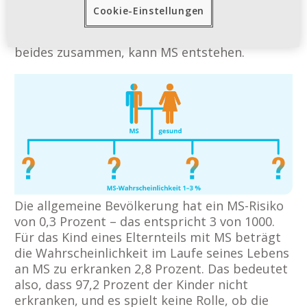
spielen bei der Entstehung vor allem
Cookie-Einstellungen
Umweltfaktoren und zu einem geringeren
Anteil erbliche Faktoren eine Rolle. Kommt
beides zusammen, kann MS entstehen.
Die allgemeine Bevölkerung hat ein MS-Risiko
von 0,3 Prozent – das entspricht 3 von 1000.
Für das Kind eines Elternteils mit MS beträgt
die Wahrscheinlichkeit im Laufe seines Lebens
an MS zu erkranken 2,8 Prozent. Das bedeutet
also, dass 97,2 Prozent der Kinder nicht
erkranken, und es spielt keine Rolle, ob die