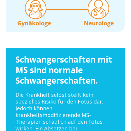
Schwangerschaften mit
MS sind normale
Schwangerschaften.
Die Krankheit selbst stellt kein
spezielles Risiko für den Fötus dar.
Jedoch können
krankheitsmodifizierende MS-
Therapien schädlich auf den Fötus
wirken. Ein Absetzen bei