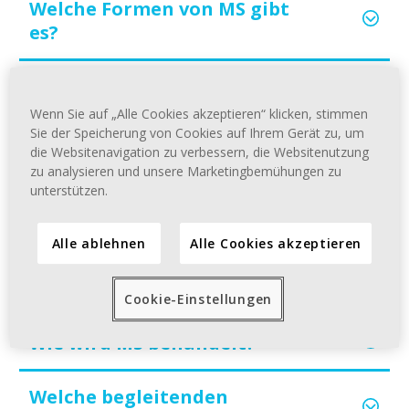
Welche Formen von MS gibt
es?
Wie ist die Lebenserwartung
mit MS?
Wenn Sie auf „Alle Cookies akzeptieren“ klicken, stimmen
Sie der Speicherung von Cookies auf Ihrem Gerät zu, um
die Websitenavigation zu verbessern, die Websitenutzung
Gehen die Symptome nach
zu analysieren und unsere Marketingbemühungen zu
einem MS-Schub wieder weg?
unterstützen.
Kann man das Fortschreiten
Alle ablehnen
Alle Cookies akzeptieren
von MS verlangsamen oder
stoppen?
Cookie-Einstellungen
Wie wird MS behandelt?
Welche begleitenden